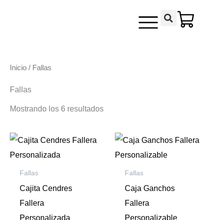
Ordenado
Ir
contenido
por
los
al
últimos
contenido
Inicio
/ Fallas
Fallas
Mostrando los 6 resultados
Fallas
Fallas
Cajita Cendres
Caja Ganchos
Fallera
Fallera
Personalizada
Personalizable