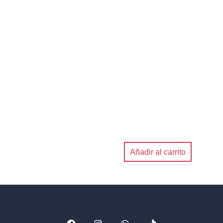
Añadir al carrito
F
I
W
T