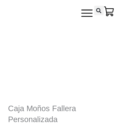
Ir
contenido
al
contenido
Caja Moños Fallera
Personalizada