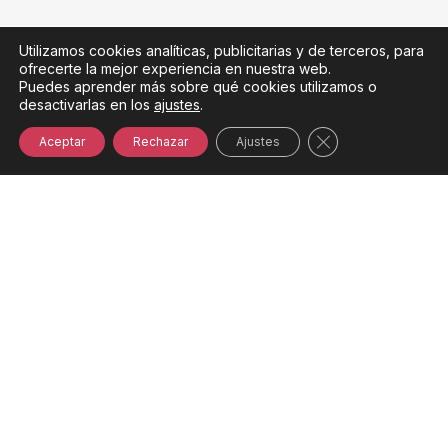
Utilizamos cookies analíticas, publicitarias y de terceros, para
ofrecerte la mejor experiencia en nuestra web.
Puedes aprender más sobre qué cookies utilizamos o
desactivarlas en los
ajustes
.
Cerrar el banner
Aceptar
Rechazar
Ajustes