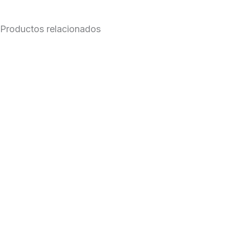
Ganchos
Fallera
Productos relacionados
Personalizable
cantidad