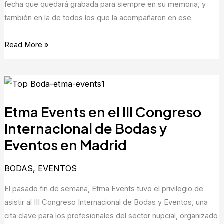
fecha que quedará grabada para siempre en su memoria, y
2026
también en la de todos los que la acompañaron en ese
de
Sueca
Read More »
Etma
Events
Etma Events en el III Congreso
en
el
Internacional de Bodas y
III
Eventos en Madrid
Congreso
Internacional
BODAS
,
EVENTOS
de
El pasado fin de semana, Etma Events tuvo el privilegio de
Bodas
asistir al III Congreso Internacional de Bodas y Eventos, una
y
cita clave para los profesionales del sector nupcial, organizado
Eventos