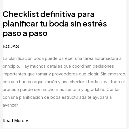
definitiva
Checklist definitiva para
para
planificar
planificar tu boda sin estrés
tu
paso a paso
boda
sin
BODAS
estrés
La planificación boda puede parecer una tarea abrumadora al
paso
principio. Hay muchos detalles que coordinar, decisiones
a
importantes que tomar y proveedores que elegir. Sin embargo,
paso
con una buena organización y una checklist boda clara, todo el
proceso puede ser mucho más sencillo y agradable. Contar
con una planificacion de boda estructurada te ayudará a
avanzar
Read More »