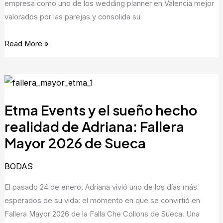
Bodas.net
empresa como uno de los wedding planner en Valencia mejor
valorados por las parejas y consolida su
Read More »
Etma
Events
Etma Events y el sueño hecho
y
el
realidad de Adriana: Fallera
sueño
Mayor 2026 de Sueca
hecho
realidad
BODAS
de
El pasado 24 de enero, Adriana vivió uno de los días más
Adriana:
esperados de su vida: el momento en que se convirtió en
Fallera
Fallera Mayor 2026 de la Falla Che Collons de Sueca. Una
Mayor