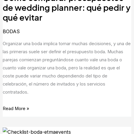
de
de wedding planner: qué pedir y
wedding
qué evitar
planner:
qué
BODAS
pedir
Organizar una boda implica tomar muchas decisiones, y una de
y
las primeras suele ser definir el presupuesto boda. Muchas
qué
parejas comienzan preguntándose cuanto vale una boda o
evitar
cuanto vale organizar una boda, pero la realidad es que el
coste puede variar mucho dependiendo del tipo de
celebración, el número de invitados y los servicios
contratados.
Read More »
Checklist