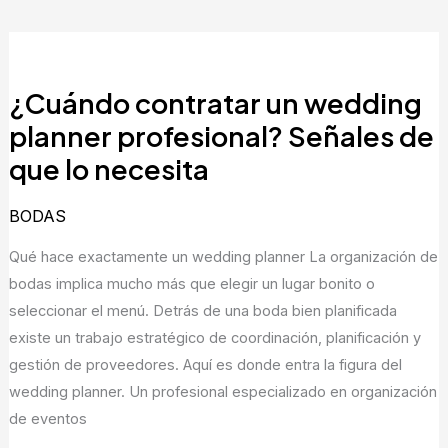
¿Cuándo
contratar
¿Cuándo contratar un wedding
un
wedding
planner profesional? Señales de
planner
que lo necesita
profesional?
Señales
BODAS
de
Qué hace exactamente un wedding planner La organización de
que
bodas implica mucho más que elegir un lugar bonito o
lo
seleccionar el menú. Detrás de una boda bien planificada
necesita
existe un trabajo estratégico de coordinación, planificación y
gestión de proveedores. Aquí es donde entra la figura del
wedding planner. Un profesional especializado en organización
de eventos