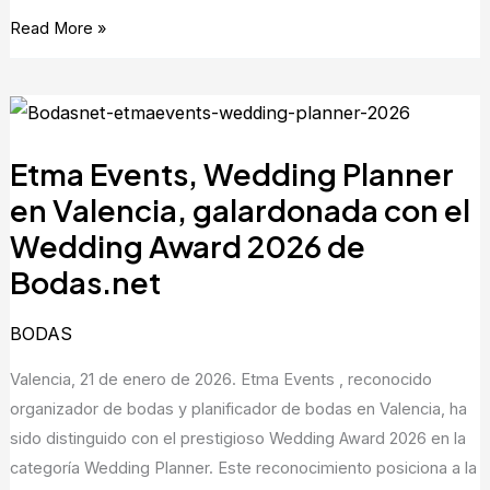
Read More »
Etma
Events,
Etma Events, Wedding Planner
Wedding
Planner
en Valencia, galardonada con el
en
Wedding Award 2026 de
Valencia,
Bodas.net
galardonada
con
BODAS
el
Wedding
Valencia, 21 de enero de 2026. Etma Events , reconocido
Award
organizador de bodas y planificador de bodas en Valencia, ha
2026
sido distinguido con el prestigioso Wedding Award 2026 en la
de
categoría Wedding Planner. Este reconocimiento posiciona a la