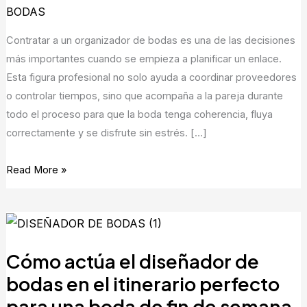
tu
BODAS
organizador
Contratar a un organizador de bodas es una de las decisiones
de
más importantes cuando se empieza a planificar un enlace.
bodas
Esta figura profesional no solo ayuda a coordinar proveedores
antes
o controlar tiempos, sino que acompaña a la pareja durante
de
todo el proceso para que la boda tenga coherencia, fluya
firmar
correctamente y se disfrute sin estrés. […]
contrato
Read More »
Cómo
actúa
Cómo actúa el diseñador de
el
diseñador
bodas en el itinerario perfecto
de
para una boda de fin de semana