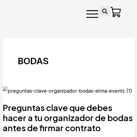
Ir
contenido
al
contenido
BODAS
Preguntas
clave
Preguntas clave que debes
que
debes
hacer a tu organizador de bodas
hacer
antes de firmar contrato
a