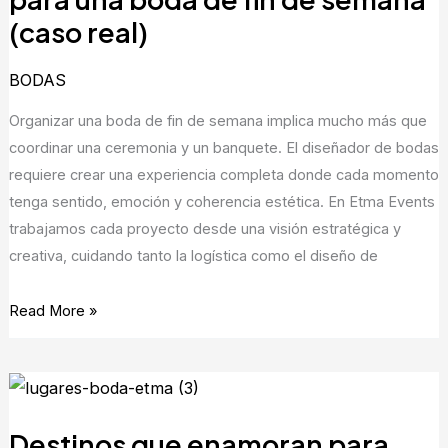
bodas
(caso real)
en
el
BODAS
itinerario
perfecto
Organizar una boda de fin de semana implica mucho más que
para
coordinar una ceremonia y un banquete. El diseñador de bodas
una
requiere crear una experiencia completa donde cada momento
boda
tenga sentido, emoción y coherencia estética. En Etma Events
de
trabajamos cada proyecto desde una visión estratégica y
fin
creativa, cuidando tanto la logística como el diseño de
de
semana
Read More »
(caso
real)
Destinos
que
Destinos que enamoran para
enamoran