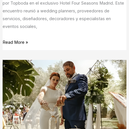
por Topboda en el exclusivo Hotel Four Seasons Madrid. Este
en
encuentro reunió a wedding planners, proveedores de
Madrid
servicios, diseñadores, decoradores y especialistas en
eventos sociales,
Read More »
Tú
Boda,
un
evento
a
tu
gusto:
por
Etma