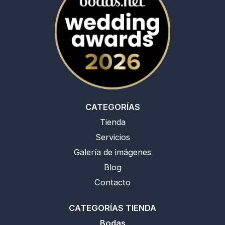
o
g
a
k
o
r
p
k
a
p
m
CATEGORÍAS
Tienda
Servicios
Galería de imágenes
Blog
Contacto
CATEGORÍAS TIENDA
Bodas