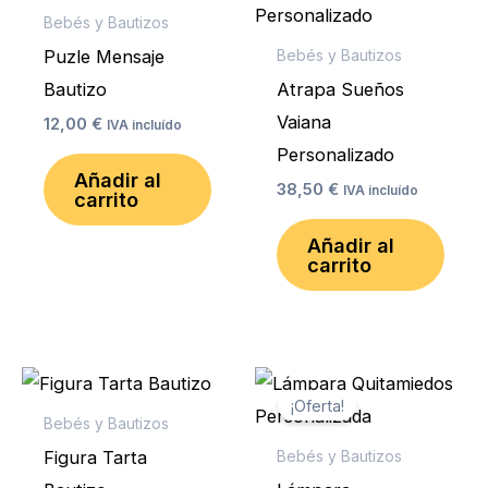
Bebés y Bautizos
Puzle Mensaje
Bebés y Bautizos
Bautizo
Atrapa Sueños
Vaiana
12,00
€
IVA incluído
Personalizado
Añadir al
38,50
€
IVA incluído
carrito
Añadir al
carrito
El
El
precio
precio
¡Oferta!
original
actual
Bebés y Bautizos
era:
es:
Figura Tarta
Bebés y Bautizos
20,00 €.
18,75 €.