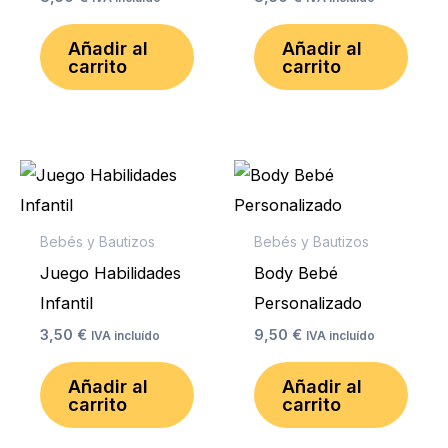
Añadir al
Añadir al
carrito
carrito
Bebés y Bautizos
Bebés y Bautizos
Juego Habilidades
Body Bebé
Infantil
Personalizado
3,50
€
9,50
€
IVA incluído
IVA incluído
Añadir al
Añadir al
carrito
carrito