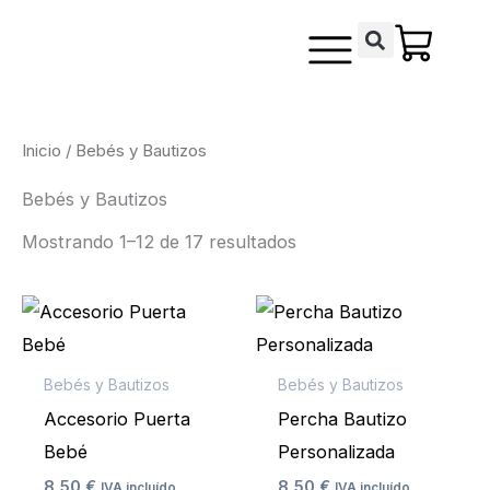
Ordenado
Ir
contenido
por
los
al
últimos
contenido
Inicio
/ Bebés y Bautizos
Bebés y Bautizos
Mostrando 1–12 de 17 resultados
Bebés y Bautizos
Bebés y Bautizos
Accesorio Puerta
Percha Bautizo
Bebé
Personalizada
8,50
€
8,50
€
IVA incluído
IVA incluído