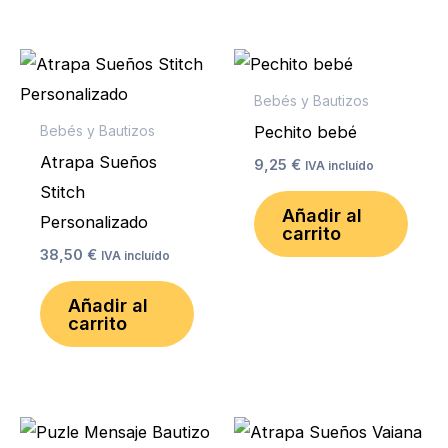
Bebés y Bautizos
Pechito bebé
Bebés y Bautizos
Atrapa Sueños
9,25
€
IVA incluído
Stitch
Añadir al
Personalizado
carrito
38,50
€
IVA incluído
Añadir al
carrito