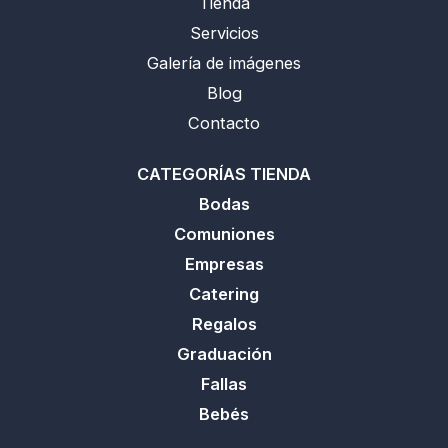
Tienda
k
a
p
m
Servicios
Galería de imágenes
Blog
Contacto
CATEGORÍAS TIENDA
Bodas
Comuniones
Empresas
Catering
Regalos
Graduación
Fallas
Bebés