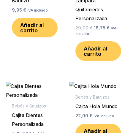
Bautizo
Lámpara
Quitamiedos
9,95
€
IVA incluído
Personalizada
Añadir al
20,00
€
18,75
€
IVA
carrito
incluído
Añadir al
carrito
Bebés y Bautizos
Cajita Hola Mundo
Bebés y Bautizos
Cajita Dientes
22,00
€
IVA incluído
Personalizada
Añadir al