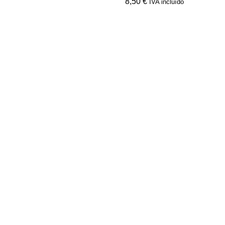
8,50
€
IVA incluído