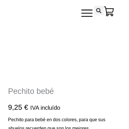
Ir
contenido
al
contenido
Pechito bebé
9,25
€
IVA incluído
Pechito para bebé en dos colores, para que sus
abuelos recuerden que son los mejores.