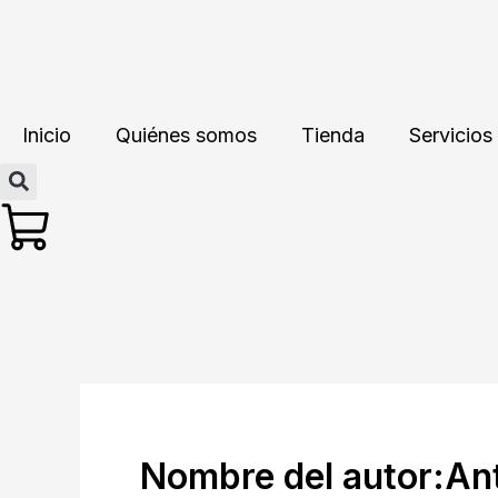
Ir
contenido
al
contenido
Inicio
Quiénes somos
Tienda
Servicios
Nombre del autor:Ant