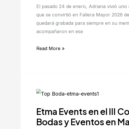
de
El pasado 24 de enero, Adriana vivió uno
Adriana:
que se convirtió en Fallera Mayor 2026 d
Fallera
quedará grabada para siempre en su memor
Mayor
acompañaron en ese
2026
de
Read More »
Sueca
Etma
Events
Etma Events en el III 
en
el
Bodas y Eventos en Ma
III