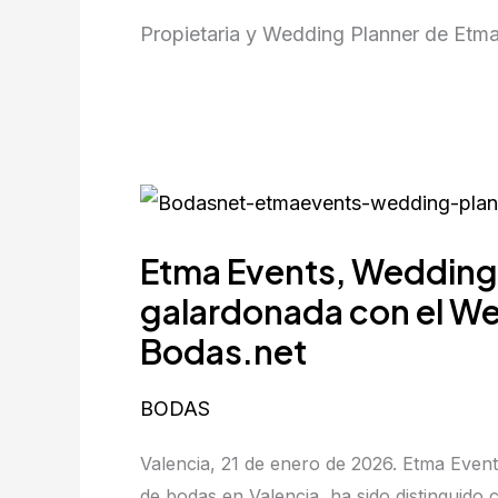
Propietaria y Wedding Planner de Etm
Etma
Events,
Etma Events, Wedding 
Wedding
Planner
galardonada con el W
en
Bodas.net
Valencia,
galardonada
BODAS
con
el
Valencia, 21 de enero de 2026. Etma Event
Wedding
de bodas en Valencia, ha sido distinguido