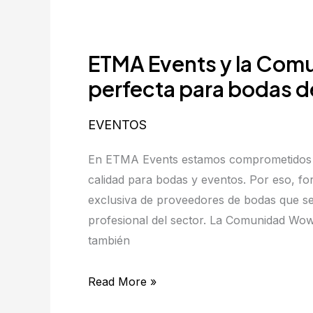
ETMA
Events
ETMA Events y la Comu
y
la
perfecta para bodas 
Comunidad
Wow:
EVENTOS
la
En ETMA Events estamos comprometidos co
unión
calidad para bodas y eventos. Por eso, 
perfecta
exclusiva de proveedores de bodas que s
para
profesional del sector. La Comunidad Wow
bodas
también
de
ensueño
Read More »