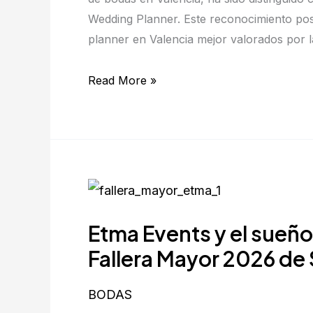
Award
Wedding Planner. Este reconocimiento po
2026
planner en Valencia mejor valorados por l
de
Bodas.net
Read More »
Etma
Events
Etma Events y el sueño
y
el
Fallera Mayor 2026 de
sueño
hecho
BODAS
realidad