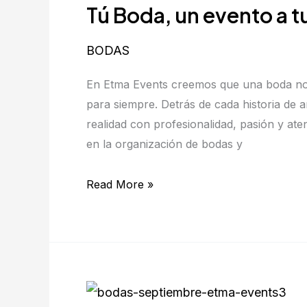
Tú Boda, un evento a t
un
evento
a
BODAS
tu
En Etma Events creemos que una boda no 
gusto:
para siempre. Detrás de cada historia de
por
realidad con profesionalidad, pasión y ate
Etma
en la organización de bodas y
Events
Read More »
Un