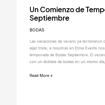
Comienzo
Un Comienzo de Tempo
de
Temporada
Septiembre
Inolvidable:
Bodas
BODAS
Septiembre
Las vacaciones de verano ya terminaron
algo triste, a nosotras en Etma Events nos
temporada de Bodas Septiembre. El verano
con un doblete de bodas en un mismo día
Read More »