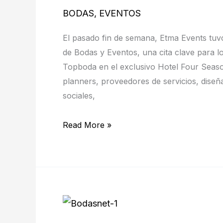
Congreso
BODAS
,
EVENTOS
Internacional
de
El pasado fin de semana, Etma Events tuvo e
Bodas
de Bodas y Eventos, una cita clave para l
y
Topboda en el exclusivo Hotel Four Seaso
Eventos
planners, proveedores de servicios, diseñ
en
sociales,
Madrid
Read More »
Tú
Boda,