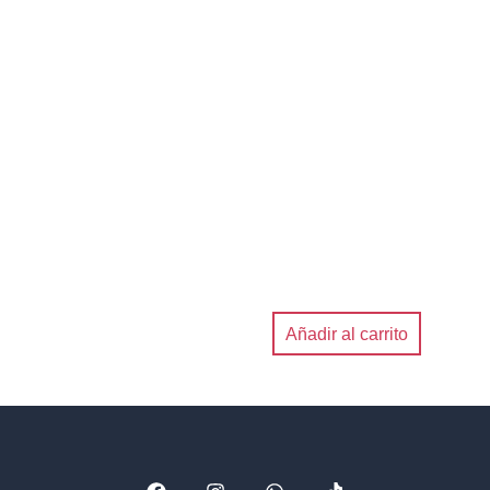
Añadir al carrito
F
I
W
T