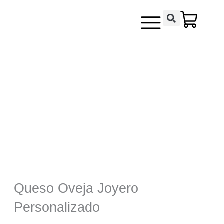
Ir
contenido
al
contenido
Queso Oveja Joyero
Personalizado