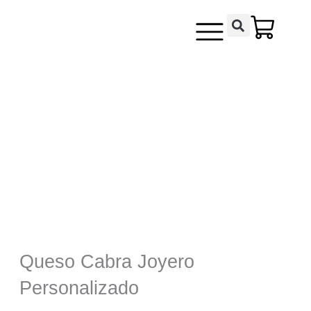
Ir
contenido
al
contenido
Queso Cabra Joyero
Personalizado