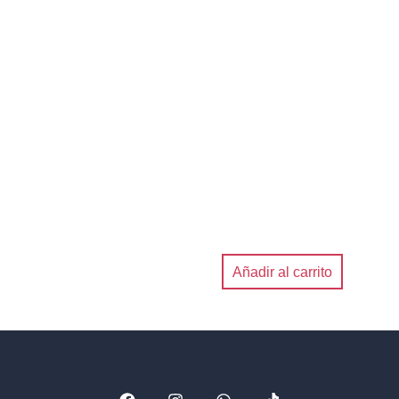
Añadir al carrito
F
I
W
T