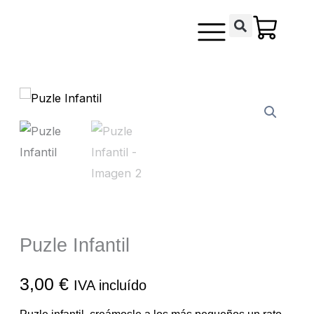
Ir
contenido
al
contenido
Puzle Infantil
3,00
€
IVA incluído
Puzle infantil, creámosle a los más pequeños un rato