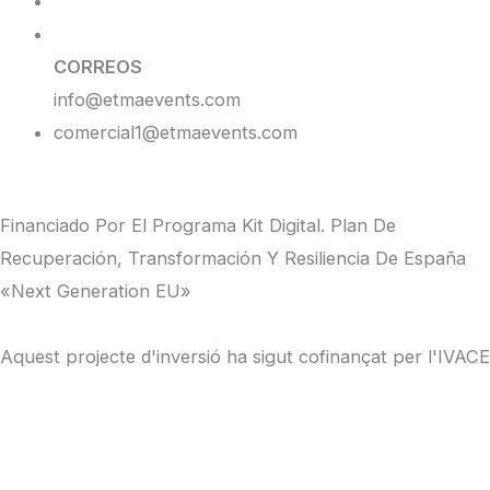
CORREOS
info@etmaevents.com
comercial1@etmaevents.com
Financiado Por El Programa Kit Digital. Plan De
Recuperación, Transformación Y Resiliencia De España
«Next Generation EU»
Aquest projecte d'inversió ha sigut cofinançat per l'IVACE
en el marc del Pla ARA EMPRESES 2025
Inicio
Quiénes somos
Tienda