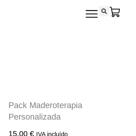
Ir
contenido
al
contenido
Pack Maderoterapia
Personalizada
15,00
€
IVA incluído