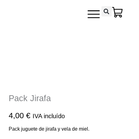
Ir
contenido
al
contenido
Pack Jirafa
4,00
€
IVA incluído
Pack juguete de jirafa y vela de miel.