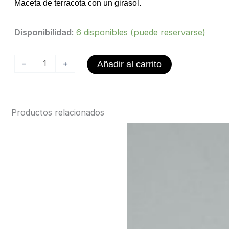
Maceta de terracota con un girasol.
Maceta
Disponibilidad:
6 disponibles (puede reservarse)
Terracota
y
-
+
Añadir al carrito
Semillas
cantidad
Productos relacionados