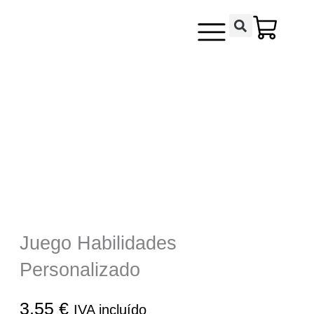
Ir
contenido
al
contenido
Juego Habilidades
Personalizado
3,55
€
IVA incluído