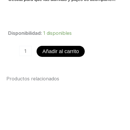
Cestita
Disponibilidad:
1 disponibles
Damita
y
Añadir al carrito
Paje
cantidad
Productos relacionados