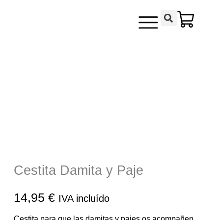
Ir
contenido
al
contenido
Cestita Damita y Paje
14,95
€
IVA incluído
Cestita para que las damitas y pajes os acompañen.