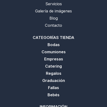
m
Servicios
Galería de imágenes
Blog
Contacto
CATEGORÍAS TIENDA
Bodas
Comuniones
Empresas
Catering
Regalos
Graduación
Fallas
Bebés
INFORMACIÓN