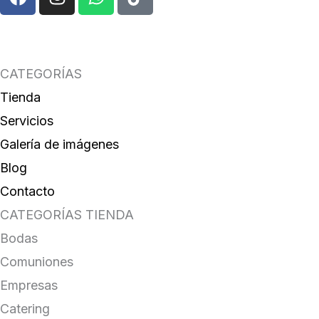
a
n
h
i
c
s
a
k
e
t
t
t
b
a
s
o
o
g
a
k
CATEGORÍAS
o
r
p
Tienda
k
a
p
Servicios
m
Galería de imágenes
Blog
Contacto
CATEGORÍAS TIENDA
Bodas
Comuniones
Empresas
Catering