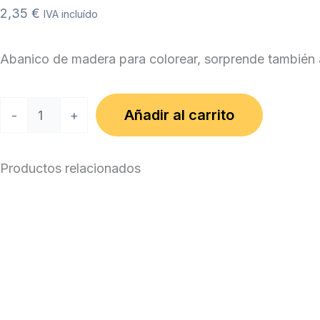
2,35
€
IVA incluído
Abanico de madera para colorear, sorprende también
Abanico
Añadir al carrito
-
+
Infantil
Personalizado
Productos relacionados
cantidad