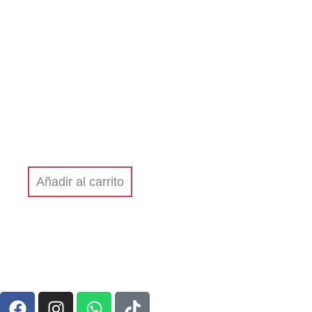
Añadir al carrito
F
I
W
T