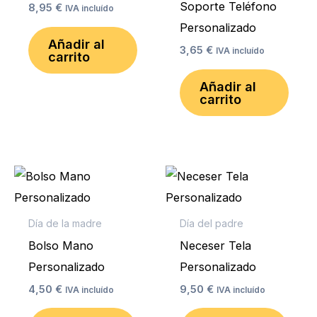
Soporte Teléfono
8,95
€
IVA incluído
Personalizado
Añadir al
3,65
€
IVA incluído
carrito
Añadir al
carrito
Día de la madre
Día del padre
Bolso Mano
Neceser Tela
Personalizado
Personalizado
4,50
€
9,50
€
IVA incluído
IVA incluído