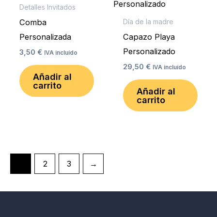
Detalles Invitados
Comba
Día de la madre
Personalizada
Capazo Playa
Personalizado
3,50
€
IVA incluído
29,50
€
IVA incluído
Añadir al
carrito
Añadir al
carrito
1
2
3
→