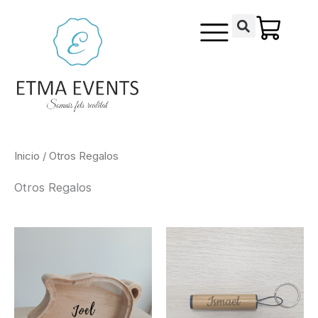
Ir
contenido
al
contenido
Inicio
/ Otros Regalos
Otros Regalos